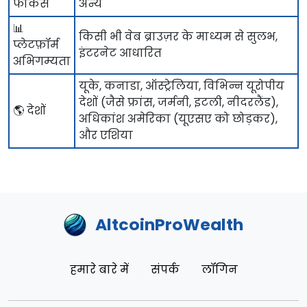
फोकस
अन्य
📊
किसी भी वेब ब्राउज़र के माध्यम से सुलभ,
प्लेटफ़ॉर्म
इंटरनेट आधारित
अभिगम्यता
यूके, कनाडा, ऑस्ट्रेलिया, विभिन्न यूरोपीय
देशों (जैसे फ्रांस, जर्मनी, इटली, नीदरलैंड),
🌎 देशों
अधिकांश अमेरिका (यूएसए को छोड़कर),
और एशिया
AltcoinProWealth
हमारे बारे में
संपर्क
लॉगिन