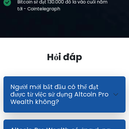
Bitcoin sẽ đạt 130.000 đô la vào cuối năm
tới - Cointelegraph
Hỏi đáp
Người mới bắt đầu có thể đạt
được từ việc sử dụng Altcoin Pro
Wealth không?