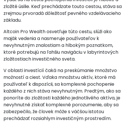
zložité úsilie. Keď prechádzate touto cestou, stáva sa
zrejmou prvoradá dôležitosť pevného vzdelávacieho
základu.
Altcoin Pro Wealth osvetľuje túto cestu, slúži ako
maják vedenia a nasmeruje používateľov k
nevyhnutným znalostiam a hlbokým poznatkom,
ktoré potrebujú na ľahšiu navigáciu v labyrintových
zložitostiach investičného sveta.
V oblasti investícií čaká na preskúmanie množstvo
možností a ciest. Vďaka množstvu aktív, ktoré má
používateľ k dispozícii, sa komplexné pochopenie
každého z nich stáva nevyhnutným. Predtým, ako sa
ponoríte do zložitosti každého jednotlivého aktíva, je
nevyhnutné získať komplexné porozumenie, aby sa
zabezpečilo, že človek môže s väčšou istotou
prechádzať rozsiahlym investičným prostredím.