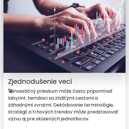
Zjednodušenie vecí
🚀
Investičný prieskum môže často pripomínať
labyrint, hemžiaci sa zložitými cestami a
záhadnými zvratmi. Dekódovanie terminológie,
stratégií a trhových trendov môže predstavovať
výzvu aj pre skúsených jednotlivcov.