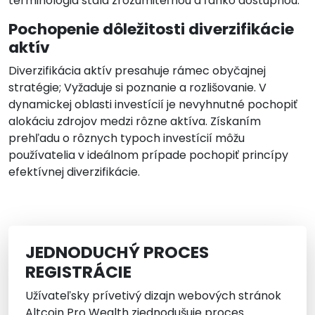
terminológia stala zrozumiteľnou a ľahko dostupnou.
Pochopenie dôležitosti diverzifikácie
aktív
Diverzifikácia aktív presahuje rámec obyčajnej
stratégie; Vyžaduje si poznanie a rozlišovanie. V
dynamickej oblasti investícií je nevyhnutné pochopiť
alokáciu zdrojov medzi rôzne aktíva. Získaním
prehľadu o rôznych typoch investícií môžu
používatelia v ideálnom prípade pochopiť princípy
efektívnej diverzifikácie.
JEDNODUCHÝ PROCES
REGISTRÁCIE
Užívateľsky prívetivý dizajn webových stránok
Altcoin Pro Wealth zjednodušuje proces