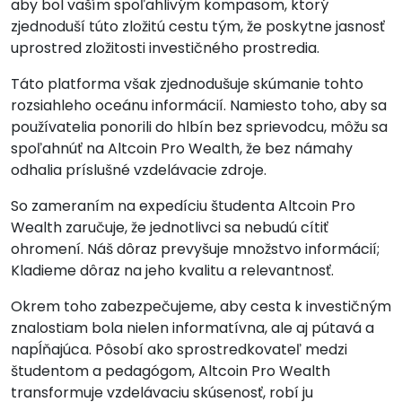
aby bol vaším spoľahlivým kompasom, ktorý
zjednoduší túto zložitú cestu tým, že poskytne jasnosť
uprostred zložitosti investičného prostredia.
Táto platforma však zjednodušuje skúmanie tohto
rozsiahleho oceánu informácií. Namiesto toho, aby sa
používatelia ponorili do hlbín bez sprievodcu, môžu sa
spoľahnúť na Altcoin Pro Wealth, že bez námahy
odhalia príslušné vzdelávacie zdroje.
So zameraním na expedíciu študenta Altcoin Pro
Wealth zaručuje, že jednotlivci sa nebudú cítiť
ohromení. Náš dôraz prevyšuje množstvo informácií;
Kladieme dôraz na jeho kvalitu a relevantnosť.
Okrem toho zabezpečujeme, aby cesta k investičným
znalostiam bola nielen informatívna, ale aj pútavá a
napĺňajúca. Pôsobí ako sprostredkovateľ medzi
študentom a pedagógom, Altcoin Pro Wealth
transformuje vzdelávaciu skúsenosť, robí ju