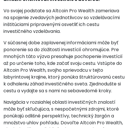
Vo svojej podstate sa Altcoin Pro Wealth zameriava
na spojenie zvedavých jednotlivcov so vzdelávacími
inštitúciami pripravenými osvetliť ich cestu
investičného vzdelávania.
V súčasnej dobe zaplavenej informáciami môže byť
ponorenie sa do zložitosti investícií ohromujúce. Pre
mnohých táto výzva presahuje pochopenie investícií
až po určenie toho, kde začať svoju cestu. Vstúpte do
Altcoin Pro Wealth, svojho sprievodcu v tejto
labyrintovej krajine, ktorý ponúka štruktúrovanú cestu
k odhaleniu záhad investičného sveta. Zjednodušte si
cestu a vydajte sa s nami na sebavedomé kroky.
Navigácia v rozsiahlej oblasti investičných znalostí
môže byť skľučujúca, s nespočetnými zdrojmi, ktoré
ponúkajú odlišné perspektívy, technický žargón a
množstvo uhlov pohľadu. Dovoľte Altcoin Pro Wealth,