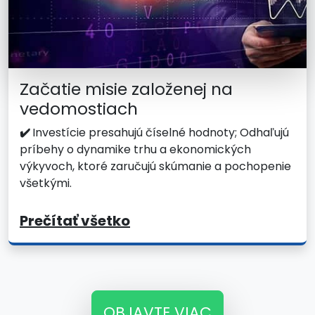
Začatie misie založenej na
vedomostiach
✔️
Investície presahujú číselné hodnoty; Odhaľujú
príbehy o dynamike trhu a ekonomických
výkyvoch, ktoré zaručujú skúmanie a pochopenie
všetkými.
Prečítať všetko
OBJAVTE VIAC