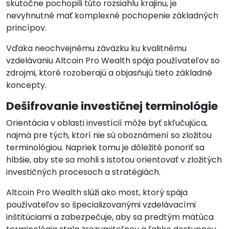
skutočne pochopili túto rozsiahlu krajinu, je
nevyhnutné mať komplexné pochopenie základných
princípov.
Vďaka neochvejnému záväzku ku kvalitnému
vzdelávaniu Altcoin Pro Wealth spája používateľov so
zdrojmi, ktoré rozoberajú a objasňujú tieto základné
koncepty.
Dešifrovanie investičnej terminológie
Orientácia v oblasti investícií môže byť skľučujúca,
najmä pre tých, ktorí nie sú oboznámení so zložitou
terminológiou. Napriek tomu je dôležité ponoriť sa
hlbšie, aby ste sa mohli s istotou orientovať v zložitých
investičných procesoch a stratégiách.
Altcoin Pro Wealth slúži ako most, ktorý spája
používateľov so špecializovanými vzdelávacími
inštitúciami a zabezpečuje, aby sa predtým mätúca