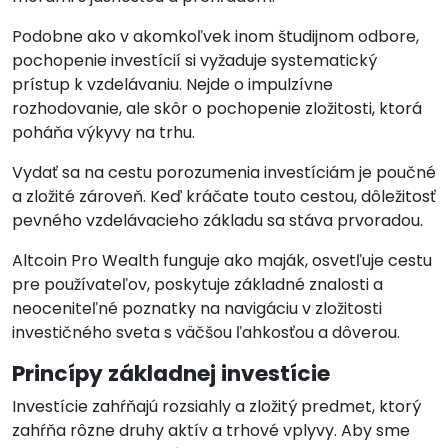
Podobne ako v akomkoľvek inom študijnom odbore,
pochopenie investícií si vyžaduje systematický
prístup k vzdelávaniu. Nejde o impulzívne
rozhodovanie, ale skôr o pochopenie zložitosti, ktorá
poháňa výkyvy na trhu.
Vydať sa na cestu porozumenia investíciám je poučné
a zložité zároveň. Keď kráčate touto cestou, dôležitosť
pevného vzdelávacieho základu sa stáva prvoradou.
Altcoin Pro Wealth funguje ako maják, osvetľuje cestu
pre používateľov, poskytuje základné znalosti a
neoceniteľné poznatky na navigáciu v zložitosti
investičného sveta s väčšou ľahkosťou a dôverou.
Princípy základnej investície
Investície zahŕňajú rozsiahly a zložitý predmet, ktorý
zahŕňa rôzne druhy aktív a trhové vplyvy. Aby sme