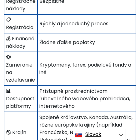
Registračné
Bezplatne
náklady
📋
Rýchly a jednoduchý proces
Registrácia
💰 Finančné
Žiadne ďalšie poplatky
náklady
💱
Zameranie
Kryptomeny, forex, podielové fondy a
na
iné
vzdelávanie
📊
Prístupné prostredníctvom
Dostupnosť
ľubovoľného webového prehliadača,
platformy
internetového
Spojené kráľovstvo, Kanada, Austrália,
rôzne európske krajiny (napríklad
🌎 Krajín
Francúzsko, Nemecko, Taliansko,
Slovak
Holandsko), väčšina Ameriky (okrem