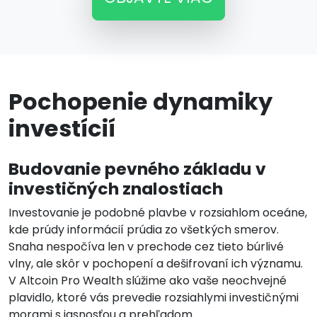
Pochopenie dynamiky
investícií
Budovanie pevného základu v
investičných znalostiach
Investovanie je podobné plavbe v rozsiahlom oceáne,
kde prúdy informácií prúdia zo všetkých smerov.
Snaha nespočíva len v prechode cez tieto búrlivé
vlny, ale skôr v pochopení a dešifrovaní ich významu.
V Altcoin Pro Wealth slúžime ako vaše neochvejné
plavidlo, ktoré vás prevedie rozsiahlymi investičnými
morami s jasnosťou a prehľadom.