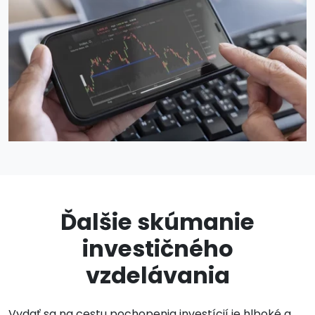
Ďalšie skúmanie
investičného
vzdelávania
Vydať sa na cestu pochopenia investícií je hlboké a