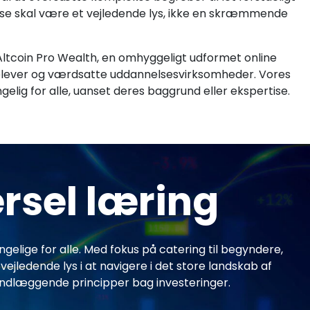
nelse skal være et vejledende lys, ikke en skræmmende
f Altcoin Pro Wealth, en omhyggeligt udformet online
 elever og værdsatte uddannelsesvirksomheder. Vores
gelig for alle, uanset deres baggrund eller ekspertise.
ersel læring
elige for alle. Med fokus på catering til begyndere,
edende lys i at navigere i det store landskab af
rundlæggende principper bag investeringer.