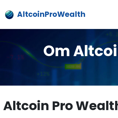
AltcoinProWealth
Om Altco
Altcoin Pro Wealt