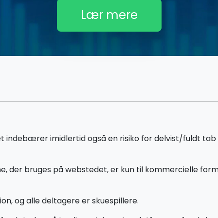
Lær mere
ebærer imidlertid også en risiko for delvist/fuldt tab a
, der bruges på webstedet, er kun til kommercielle formå
on, og alle deltagere er skuespillere.