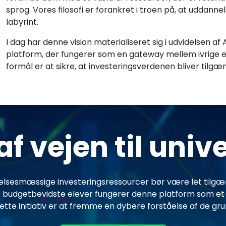
sprog. Vores filosofi er forankret i troen på, at uddan
labyrint.
I dag har denne vision materialiseret sig i udvidelsen a
platform, der fungerer som en gateway mellem ivrige
formål er at sikre, at investeringsverdenen bliver tilgæn
 vejen til univ
lsesmæssige investeringsressourcer bør være let tilgæng
getbevidste elever fungerer denne platform som et vejl
ette initiativ er at fremme en dybere forståelse af de g