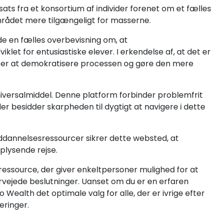
ts fra et konsortium af individer forenet om et fælles
området mere tilgængeligt for masserne.
de en fælles overbevisning om, at
iklet for entusiastiske elever. I erkendelse af, at det er
fter at demokratisere processen og gøre den mere
niversalmiddel. Denne platform forbinder problemfrit
er besidder skarpheden til dygtigt at navigere i dette
ddannelsesressourcer sikrer dette websted, at
plysende rejse.
 ressource, der giver enkeltpersoner mulighed for at
rvejede beslutninger. Uanset om du er en erfaren
o Wealth det optimale valg for alle, der er ivrige efter
eringer.