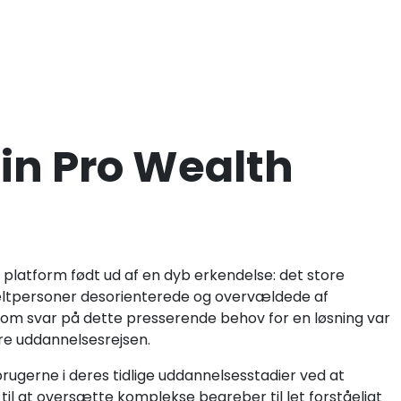
oin Pro Wealth
 platform født ud af en dyb erkendelse: det store
eltpersoner desorienterede og overvældede af
om svar på dette presserende behov for en løsning var
ere uddannelsesrejsen.
 brugerne i deres tidlige uddannelsesstadier ved at
til at oversætte komplekse begreber til let forståeligt