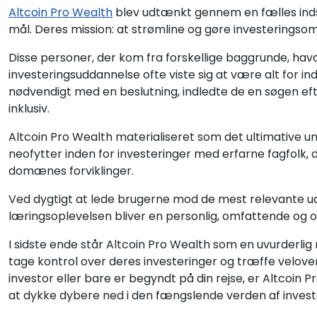
Altcoin Pro Wealth
blev udtænkt gennem en fælles indsa
mål. Deres mission: at strømline og gøre investerings
Disse personer, der kom fra forskellige baggrunde, hav
investeringsuddannelse ofte viste sig at være alt for indv
nødvendigt med en beslutning, indledte de en søgen e
inklusiv.
Altcoin Pro Wealth materialiseret som det ultimative u
neofytter inden for investeringer med erfarne fagfolk, d
domænes forviklinger.
Ved dygtigt at lede brugerne mod de mest relevante u
læringsoplevelsen bliver en personlig, omfattende og o
I sidste ende står Altcoin Pro Wealth som en uvurderlig
tage kontrol over deres investeringer og træffe velove
investor eller bare er begyndt på din rejse, er Altcoin Pr
at dykke dybere ned i den fængslende verden af invest