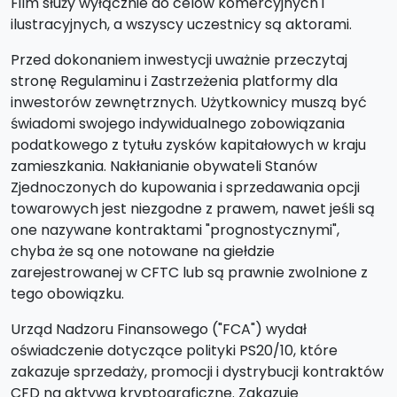
Film służy wyłącznie do celów komercyjnych i
ilustracyjnych, a wszyscy uczestnicy są aktorami.
Przed dokonaniem inwestycji uważnie przeczytaj
stronę Regulaminu i Zastrzeżenia platformy dla
inwestorów zewnętrznych. Użytkownicy muszą być
świadomi swojego indywidualnego zobowiązania
podatkowego z tytułu zysków kapitałowych w kraju
zamieszkania. Nakłanianie obywateli Stanów
Zjednoczonych do kupowania i sprzedawania opcji
towarowych jest niezgodne z prawem, nawet jeśli są
one nazywane kontraktami "prognostycznymi",
chyba że są one notowane na giełdzie
zarejestrowanej w CFTC lub są prawnie zwolnione z
tego obowiązku.
Urząd Nadzoru Finansowego ("FCA") wydał
oświadczenie dotyczące polityki PS20/10, które
zakazuje sprzedaży, promocji i dystrybucji kontraktów
CFD na aktywa kryptograficzne. Zakazuje