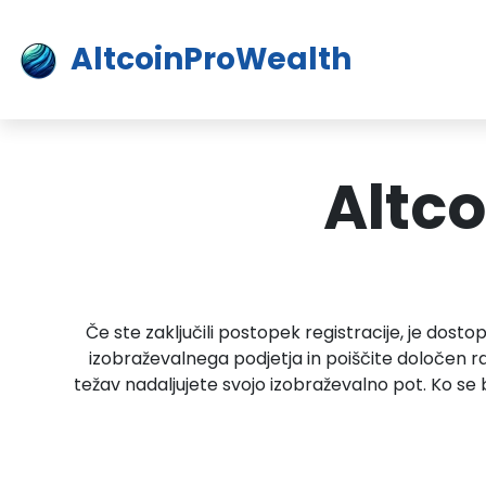
AltcoinProWealth
Altco
Če ste zaključili postopek registracije, je do
izobraževalnega podjetja in poiščite določen ra
težav nadaljujete svojo izobraževalno pot. Ko se b