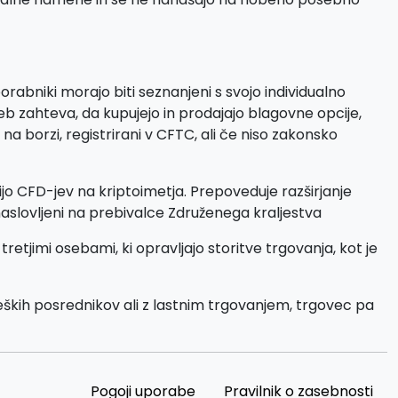
rabniki morajo biti seznanjeni s svojo individualno
eb zahteva, da kupujejo in prodajajo blagovne opcije,
a borzi, registrirani v CFTC, ali če niso zakonsko
cijo CFD-jev na kriptoimetja. Prepoveduje razširjanje
 naslovljeni na prebivalce Združenega kraljestva
jimi osebami, ki opravljajo storitve trgovanja, kot je
ških posrednikov ali z lastnim trgovanjem, trgovec pa
Pogoji uporabe
Pravilnik o zasebnosti