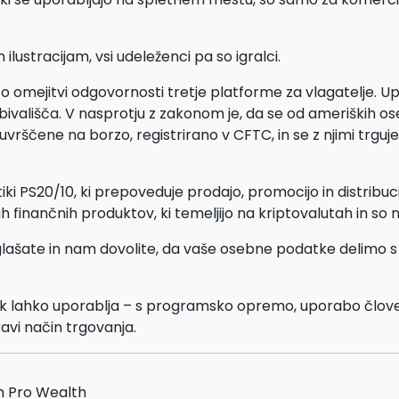
ustracijam, vsi udeleženci pa so igralci.
o omejitvi odgovornosti tretje platforme za vlagatelje. Upo
ivališča. V nasprotju z zakonom je, da se od ameriških os
ščene na borzo, registrirano v CFTC, in se z njimi trguje n
tiki PS20/10, ki prepoveduje prodajo, promocijo in distribu
gih finančnih produktov, ki temeljijo na kriptovalutah in so
ate in nam dovolite, da vaše osebne podatke delimo s tret
ik lahko uporablja – s programsko opremo, uporabo člove
ravi način trgovanja.
in Pro Wealth