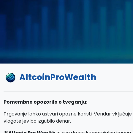
AltcoinProWealth
Pomembno opozorilo o tveganju:
Trgovanje lahko ustvari opazne koristi; Vendar vključuje 
vlagateljev bo izgubilo denar.
#Altcoin Pro Wealth
in vsa druga komercialna imena,