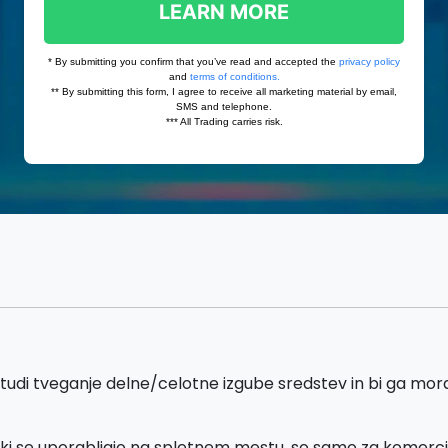
tudi tveganje delne/celotne izgube sredstev in bi ga moral
 ki se uporabljajo na spletnem mestu, so samo za komer