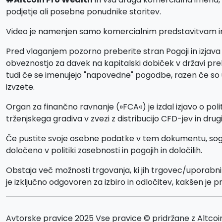
podjetje ali posebne ponudnike storitev.
Video je namenjen samo komercialnim predstavitvam in il
Pred vlaganjem pozorno preberite stran Pogoji in izjava 
obveznostjo za davek na kapitalski dobiček v državi preb
tudi če se imenujejo "napovedne" pogodbe, razen če so uvr
izvzete.
Organ za finančno ravnanje (»FCA«) je izdal izjavo o poli
trženjskega gradiva v zvezi z distribucijo CFD-jev in dru
Če pustite svoje osebne podatke v tem dokumentu, soglaš
določeno v politiki zasebnosti in pogojih in določilih.
Obstaja več možnosti trgovanja, ki jih trgovec/uporabn
je izključno odgovoren za izbiro in odločitev, kakšen je p
Avtorske pravice 2025 Vse pravice © pridržane z Altco