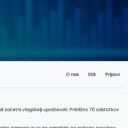
O nas
Stik
Prijavo
i začetni vlagatelji upoštevati. Približno 70 odstotkov
cialne namene in se ne nanašajo na nobeno posebno