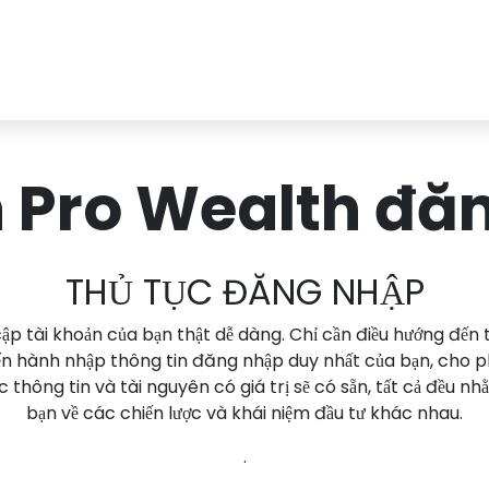
n Pro Wealth đă
THỦ TỤC ĐĂNG NHẬP
cập tài khoản của bạn thật dễ dàng. Chỉ cần điều hướng đế
ến hành nhập thông tin đăng nhập duy nhất của bạn, cho p
 thông tin và tài nguyên có giá trị sẽ có sẵn, tất cả đều 
bạn về các chiến lược và khái niệm đầu tư khác nhau.
.