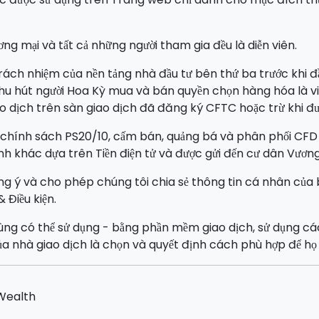
g mại và tất cả những người tham gia đều là diễn viên.
trách nhiệm của nền tảng nhà đầu tư bên thứ ba trước khi đ
c thu hút người Hoa Kỳ mua và bán quyền chọn hàng hóa là v
ao dịch trên sàn giao dịch đã đăng ký CFTC hoặc trừ khi đư
hính sách PS20/10, cấm bán, quảng bá và phân phối CFD trên
nh khác dựa trên Tiền điện tử và được gửi đến cư dân Vươ
ồng ý và cho phép chúng tôi chia sẻ thông tin cá nhân của 
Điều kiện.
ùng có thể sử dụng - bằng phần mềm giao dịch, sử dụng cá
a nhà giao dịch là chọn và quyết định cách phù hợp để họ 
 Wealth