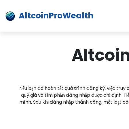
AltcoinProWealth
Altcoi
Nếu bạn đã hoàn tất quá trình đăng ký, việc truy 
quý giá và tìm phần đăng nhập được chỉ định. Ti
mình. Sau khi đăng nhập thành công, một loạt các