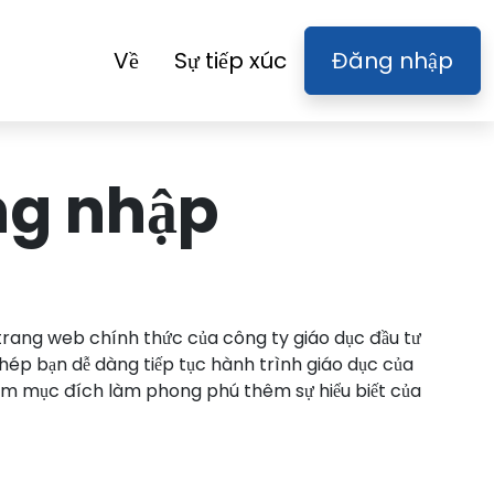
Về
Sự tiếp xúc
Đăng nhập
ng nhập
n trang web chính thức của công ty giáo dục đầu tư
hép bạn dễ dàng tiếp tục hành trình giáo dục của
nhằm mục đích làm phong phú thêm sự hiểu biết của