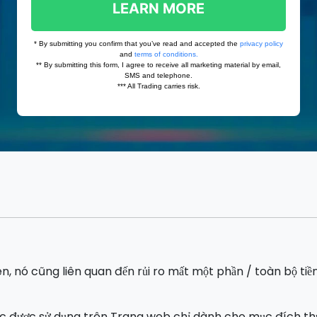
iên, nó cũng liên quan đến rủi ro mất một phần / toàn bộ ti
c được sử dụng trên Trang web chỉ dành cho mục đích thư