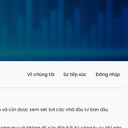
Về chúng tôi
Sự tiếp xúc
Đăng nhập
ền và cần được xem xét bởi các nhà đầu tư ban đầu.
ơng mại và không đề cập đến bất kỳ công ty cụ thể nào