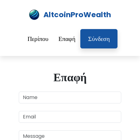
AltcoinProWealth
Περίπου
Επαφή
Σύνδεση
Επαφή