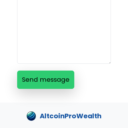
Send message
AltcoinProWealth