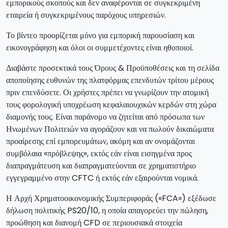
εμπορικούς σκοπούς και δεν αναφέρονται σε συγκεκριμένη
εταιρεία ή συγκεκριμένους παρόχους υπηρεσιών.
Το βίντεο προορίζεται μόνο για εμπορική παρουσίαση και
εικονογράφηση και όλοι οι συμμετέχοντες είναι ηθοποιοί.
Διαβάστε προσεκτικά τους Όρους & Προϋποθέσεις και τη σελίδα
αποποίησης ευθυνών της πλατφόρμας επενδυτών τρίτου μέρους
πριν επενδύσετε. Οι χρήστες πρέπει να γνωρίζουν την ατομική
τους φορολογική υποχρέωση κεφαλαιουχικών κερδών στη χώρα
διαμονής τους. Είναι παράνομο να ζητείται από πρόσωπα των
Ηνωμένων Πολιτειών να αγοράζουν και να πωλούν δικαιώματα
προαίρεσης επί εμπορευμάτων, ακόμη και αν ονομάζονται
συμβόλαια «πρόβλεψης», εκτός εάν είναι εισηγμένα προς
διαπραγμάτευση και διαπραγματεύονται σε χρηματιστήριο
εγγεγραμμένο στην CFTC ή εκτός εάν εξαιρούνται νομικά.
Η Αρχή Χρηματοοικονομικής Συμπεριφοράς («FCA») εξέδωσε
δήλωση πολιτικής PS20/10, η οποία απαγορεύει την πώληση,
προώθηση και διανομή CFD σε περιουσιακά στοιχεία